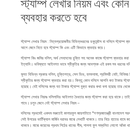
স্ট্যাম্প লেখার নিয়ম এবং কো
ব্যবহার করতে হবে
স্ট্যাম্প লেখার নিয়ম : নিত্যপ্রয়োজনীয় বিভিন্নধরনের ডকুমেন্টস বা দলিলে স্ট্যাম্প ব্
আগে জেনে নিতে হবে স্ট্যাম্প কি এবং এটি কিভাবে ব্যবহার করে।
স্ট্যাম্প কিঃ জমির দলিল, অর্থ লেনদেনের চুক্তি সহ অনেক কাজে স্ট্যাম্প ব্যবহার কর
ইত্যাদি। ভবিষ্যতে আইনগত ভাবে স্বীকৃতির জন্য আবশ্যক এই রকম সব ধরনের দলিল
মূলত বিভিন্ন প্রকার দলিল, চুক্তিপত্র, সেল ডিড, হলফনামা, প্রমিসরী নোট, বিনিম
স্বীকৃতির জন্য স্ট্যাম্প ব্যবহার করা হয়। কিন্তু কোন দলিলে আপনি কত টাকার স্ট্য
হয়েছে। যেই দলিলের জন্য যত টাকার স্ট্যাম্প যুক্ত করার কথা বলা হয়েছে তার থে
স্ট্যাম্প লেখার নিয়মঃ দলিলাদির আইনগত বৈধতার জন্য স্ট্যাম্প করা হয়ে থাকে। তা
পাবে। চলুন জেনে নেই স্ট্যাম্প লেখার নিয়ম –
দলিলের প্রথমেই একদম শুরুতেই কালারফুল জায়গাটাতে *গণপ্রজাতন্ত্রী বাংলাদেশ সরক
সেই উপরের ভার্টিক্যাল মার্জিন বরাবর মাঝে লেখাটি থাকবে। তার নিচে হাতের বামে কর
থাকবে। মাঝে কয়েনের প্রথম পিঠের ধানের শীষ, শাপলা ফুল সম্বলিত লোগো আঁকা