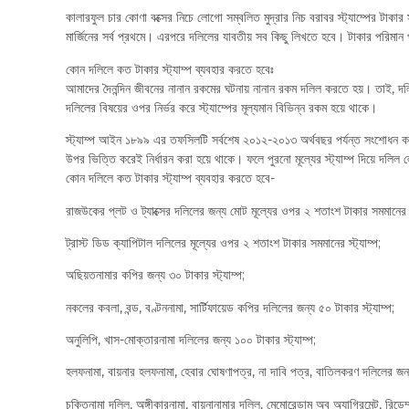
কালারফুল চার কোণা বক্সের নিচে লোগো সম্বলিত মুদ্রার নিচ বরাবর স্ট্যাম্পের টাকা
মার্জিনের সর্ব প্রথমে। এরপরে দলিলের যাবতীয় সব কিছু লিখতে হবে। টাকার পরিমান 
কোন দলিলে কত টাকার স্ট্যাম্প ব্যবহার করতে হবেঃ
আমাদের দৈনন্দিন জীবনের নানান রকমের ঘটনায় নানান রকম দলিল করতে হয়। তাই, দলিলের
দলিলের বিষয়ের ওপর নির্ভর করে স্ট্যাম্পের মূল্যমান বিভিন্ন রকম হয়ে থাকে।
স্ট্যাম্প আইন ১৮৯৯ এর তফসিলটি সর্বশেষ ২০১২-২০১৩ অর্থবছর পর্যন্ত সংশোধন ক
উপর ভিত্তি করেই নির্ধারন করা হয়ে থাকে। ফলে পুরনো মূল্যের স্ট্যাম্প দিয়ে 
কোন দলিলে কত টাকার স্ট্যাম্প ব্যবহার করতে হবে-
রাজউকের প্লট ও ট্যাক্সের দলিলের জন্য মোট মূল্যের ওপর ২ শতাংশ টাকার সমমানের স্
ট্রাস্ট ডিড ক্যাপিটাল দলিলের মূল্যের ওপর ২ শতাংশ টাকার সমমানের স্ট্যাম্প;
অছিয়তনামার কপির জন্য ৩০ টাকার স্ট্যাম্প;
নকলের কবলা, বন্ড, বণ্টননামা, সার্টিফায়েড কপির দলিলের জন্য ৫০ টাকার স্ট্যাম্প;
অনুলিপি, খাস-মোক্তারনামা দলিলের জন্য ১০০ টাকার স্ট্যাম্প;
হলফনামা, বায়নার হলফনামা, হেবার ঘোষণাপত্র, না দাবি পত্র, বাতিলকরণ দলিলের জন্য
চুক্তিনামা দলিল, অঙ্গীকারনামা, বায়নানামার দলিল, মেমোরেন্ডাম অব অ্যাগ্রিমেন্ট, র