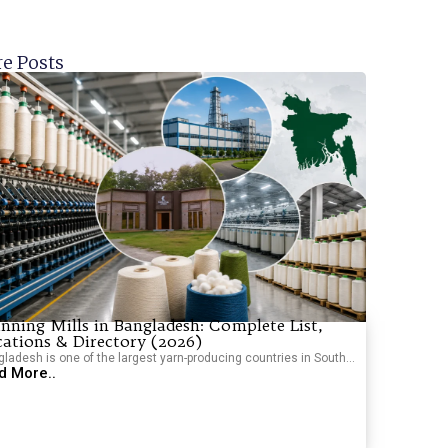
e Posts
nning Mills in Bangladesh: Complete List,
cations & Directory (2026)
ladesh is one of the largest yarn-producing countries in South...
d More..