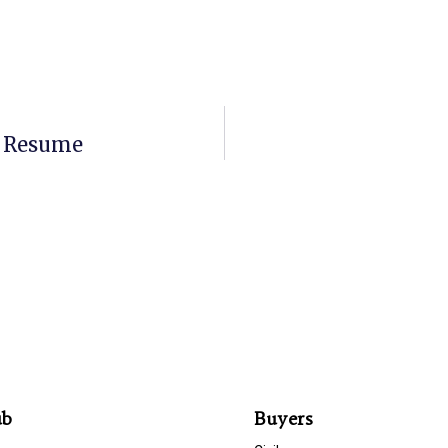
, CV, Resume
ub
Buyers