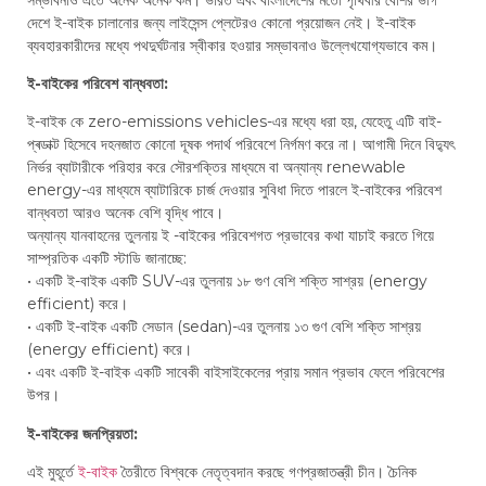
দেশে ই-বাইক চালানোর জন্য লাইসেন্স প্লেটেরও কোনো প্রয়োজন নেই। ই-বাইক
ব্যবহারকারীদের মধ্যে পথদুর্ঘটনার স্বীকার হওয়ার সম্ভাবনাও উল্লেখযোগ্যভাবে কম।
ই-বাইকের পরিবেশ বান্ধবতা:
ই-বাইক কে zero-emissions vehicles-এর মধ্যে ধরা হয়, যেহেতু এটি বাই-
প্ৰডাক্ট হিসেবে দহনজাত কোনো দূষক পদার্থ পরিবেশে নির্গমণ করে না। আগামী দিনে বিদ্যুৎ
নির্ভর ব্যাটারীকে পরিহার করে সৌরশক্তির মাধ্যমে বা অন্যান্য renewable
energy-এর মাধ্যমে ব্যাটারিকে চার্জ দেওয়ার সুবিধা দিতে পারলে ই-বাইকের পরিবেশ
বান্ধবতা আরও অনেক বেশি বৃদ্ধি পাবে।
অন্যান্য যানবাহনের তুলনায় ই -বাইকের পরিবেশগত প্রভাবের কথা যাচাই করতে গিয়ে
সাম্প্রতিক একটি স্টাডি জানাচ্ছে:
• একটি ই-বাইক একটি SUV-এর তুলনায় ১৮ গুণ বেশি শক্তি সাশ্রয় (energy
efficient) করে।
• একটি ই-বাইক একটি সেডান (sedan)-এর তুলনায় ১৩ গুণ বেশি শক্তি সাশ্রয়
(energy efficient) করে।
• এবং একটি ই-বাইক একটি সাবেকী বাইসাইকেলের প্রায় সমান প্রভাব ফেলে পরিবেশের
উপর।
ই-বাইকের জনপ্রিয়তা:
এই মুহূর্তে
ই-বাইক
তৈরীতে বিশ্বকে নেতৃত্বদান করছে গণপ্রজাতন্ত্রী চীন। চৈনিক