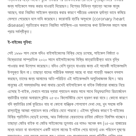
জন্য সাইকেলে সফর করার দাওয়াই দিয়েছেন। বিশ্বের বিভিন্ন প্রান্তে অনেক মানুষ
আছেন, যারা নিয়মিত সাইকেল ব্যবহার করার কারণে শরীরের ওজনকে দুর্দান্ত ভাবে কমিয়ে
ফেলতে পেরেছেন বলে দাবি করেছেন। করোনারি হার্টের অসুখকে (coronary heart
disease) প্রতিরোধ করতে নিয়মিত সাইক্লিং-এর অবদানের কথা চিকিৎসক মহলে আজ
প্রায় সর্বস্বীকৃত।
ই-বাইকের সুবিধা:
সেই ১৯৯৮ সাল থেকে যদিও বাইসাইকেলের বিক্রি বেড়ে চলেছে, সাইকেল নির্মাতা ও
বিক্রেতারা সাম্প্রতিক ২০২০ সালে বাইসাইকেলের বিক্রি মাত্রাতিরীক্ত ভাবে বৃদ্ধি
পাওয়ার কথা উল্লেখ করেছেন। যদিও বেশি দূরত্ব যাওয়ার জন্য এই সাবেকী সাইকেলগুলি
উপযুক্ত ছিল না। তাছাড়া যাদের শারীরিক সমস্যা আছে বা যারা পাহাড়ী অঞ্চলে বসবাস
করছেন, তাদের জন্য আমাদের অতি-পরিচিত এই সাইকেলগুলি অসুবিধাজনক ছিল। আর
মানুষের এই সমস্যাগুলির কথা মাথায় রেখেই বাইসাইকেল বা বাইক নির্মাতারা বাজারে নিয়ে
এসেছে ই-বাইক, যেখানে পায়ের দ্বারা প্যাডেল করার সাথে সাথে বিদ্যুৎচালিত রিচার্জেবেল
ব্যাটারীর দ্বারা অনায়াসে ঘন্টায় ২৫-৫০ কিলোমিটার বেগে ভ্রমণ করা যাবে। কোনো কারণে
যদি ব্যাটারির চার্জ ফুরিয়েও যায় বা কোনো যান্ত্রিক গোলযোগ দেখা দেয়, খুব সহজে বাকি
রাস্তাটুকু আমরা প্যাডেল করে পেরিয়ে যেতে পারবো। এইসব সুবিধার কারণে ই-বাইকের
বিক্রি প্রতিদিন বেড়েই চলেছে, আর নির্মাতারা ক্রেতাদের চাহিদা মেটাতে হিমশিম খাচ্ছেন।
তাছাড়া মোটর বাইক বা মোটর সাইকেলের তুলনায় এর দামও অনেক কম (২৫-৩৫ হাজারের
মধ্যে ভারত বা বাংলাদেশে একটি ভালো মানের ই-বাইক পেয়ে যাবেন) এবং পরিবেশ দূষণের
সম্ভাবনাও এতে অনেক অনেক কম। ভারত এবং বাংলাদেশের মতো পৃথিবীর বেশির ভাগ