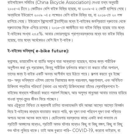
বাইসাইকেল সমিতির (China Bicycle Association) দেওয়া তথ্য অনুযায়ী
২০০৫-এ চীনে ১ কোটিরও বেশি বাইক বিক্রি হয়েছে, যা ২০০৯-এ ২ কোটি ছাপিয়ে গেছে।
অন্যদিকে ইউরোপে ২০০৯ -এ ৫ লক্ষেরও বেশি বাইক বিক্রি হয়, যা ২০১৬-তে ২০ লক্ষ
ছাপিয়ে গেছে। ইউরোপে ট্রান্সপোর্ট ইন্ডাস্ট্রির মধ্যে ই-বাইকের জনপ্রিয়তা দ্রুততর থেকে
দ্রুততমের দিকে এগিয়ে চলেছে। ২০১৮-তে জার্মানীতে যত বাইক বিক্রি হয়েছে তার মধ্যে
ই-বাইকের সংখ্যা ২৩.৫%. আবার নেদারল্যান্ডে প্রাপ্তবয়স্কদের মধ্যে যত বাইক বিক্রি
হয়েছে, তার মধ্যে অর্ধেকেরও বেশি ছিল ই-বাইক।
ই-বাইকের ভবিষ্যৎ( e-bike future):
ক্যান্সার, ডায়াবেটিস বা হার্টের অসুখে যারা আক্রান্ত হয়েছেন, যাদের জন্য শারীরিক
অনুশীলন করা খুব প্রয়োজন, কিন্তু শারীরিক দুর্বলতার কারণে তা করতে তাঁরা অপারগ,
তাদের জন্য ই-বাইক একটি অনন্য আশীর্বাদ হয়ে উঠতে পারে। কল্পনা করতে খুব ইচ্ছে
হয়– অদূর ভবিষ্যতে এইসব রোগের নিরাময়ের জন্য খরচবহুল, যন্ত্রণাবহুল, এবং অনিশ্চিত
চিকিৎসা পদ্ধতির পরিবর্তে (অথবা এর সাথেই) চিকিৎসকেরা তাঁদের প্রেসক্রিপশনে ই-
বাইকের মাধ্যমে শরীরচর্চা করতে পরামর্শ দিচ্ছেন, আর অসুস্থ মানুষেরা আবার তাদের হারিয়ে
যাওয়া সুস্থ-সুন্দর জীবন ফিরে পাচ্ছেন।
আর এটুকুতো নিশ্চিত যে জ্বালানী চালিত যানবাহনগুলি যদি আমরা আস্তে আস্তে বিসর্জন
দিয়ে ই-বাইকের মাধ্যমে যাতায়াত করতে পারি, শব্দ দূষণ তথা পরিবেশ দূষণ তথা শক্তির
অপচয় অনেক অনেক কমে যাবে। ছোটবেলায় বয়স্কদের কাছে একটা কথা শুনতাম যে
প্রতিটি অমঙ্গলের মধ্যেও, প্রতিটি অশুভ ঘটনার মধ্যেও কিছু না কিছু মঙ্গল, কিছু না কিছু
শুভ ঘটনা লুকিয়ে থাকে। তাই আজ বুঝতে পারি– COVID-19, করোনা ভাইরাস, বা