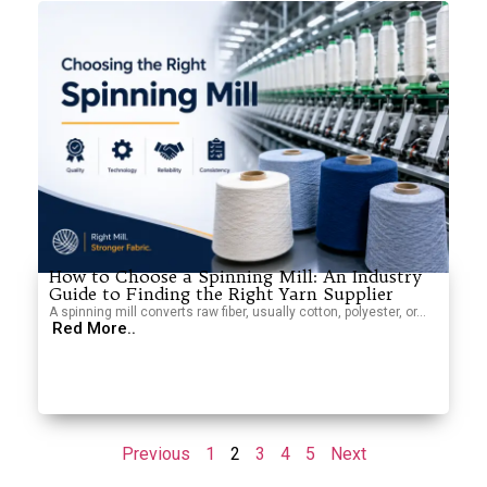
How to Choose a Spinning Mill: An Industry
Guide to Finding the Right Yarn Supplier
A spinning mill converts raw fiber, usually cotton, polyester, or...
Red More..
Previous
1
2
3
4
5
Next