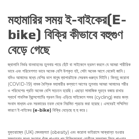
মহামারির সময় ই-বাইকের(E-
bike) বিক্রি কীভাবে বহুগুণ
বেড়ে গেছে
জ্বালানি নির্ভর যানবাহনের তুলনায় পায়ে হেঁটে বা সাইকেলে ভ্রমণ করলে যে আমরা শারীরিক
ভাবে এবং পরিবেশগত ভাবে অনেক বেশি উপকৃত হই, সেটা অনেক আগে থেকেই জানি।
যদিও আমাদের মধ্যে বেশির ভাগ মানুষ ব্যাপারটাকে সেরকম গুরুত্ব দিইনি। কিন্তু করোনা
(COVID-19) নামক বৈশ্বিক মহামারীর কল্যাণে আগের তুলনায় আমরা আমাদের শরীর
ও পরিবেশের প্রতি অনেক বেশি সচেতন হয়েছি। এছাড়া সামাজিক দূরত্ব বজায় রাখার
স্বার্থে পাবলিক ট্রান্সপোর্টের প্রবল ভিড় এড়িয়ে সাইকেলে সফর (cycling) করার জন্য
সংবাদ মাধ্যম এবং সরকারের তরফ থেকে নিয়মিত প্রচার করা হয়েছে। এসবেরই সম্মিলিত
কারণে ই-বাইকের
(e-bike)
বিক্রি বেড়েছে হু হু করে।
যুক্তরাজ্যে (UK) মেদবহুলতা (obesity) এবং করোনা ভাইরাসে আক্রান্ত হওয়ার
সম্ভাবনার মধ্যে সংযোগ খুঁজে পাওয়ার পর চিকিৎসকেরা রোগীকে সুস্বাস্থ্য ফিরে পাওয়ার