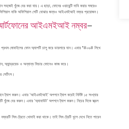
ন সহজেই খুঁজে বের করা যায়। এ ছাড়া, ফোনের ওয়ারেন্টি দাবি করার সময়েও
অফিশিয়াল নাকি অফিশিয়াল সেটি বোঝার জন্যও আইএমইআই নম্বর প্রয়োজন।
স্মার্টফোনের আইএমইআই নম্বর
–
্রথম মোবাইলের ফোন অ্যাপটি চালু করে ডায়লারে যান। এবার *#০৬# লিখে
 অ্যান্ড্রয়েড ও অন্যান্য ফিচার ফোনেও কাজ করে।
ের সেটিংস।
শনে ট্যাপ করুন। এবার ‘আইএমইআই’ অপশনে ট্যাপ করেই নির্দিষ্ট ১৫ সংখ্যার
ি খুঁজে বের করুন। এবার ‘অ্যাবাউট’ অপশনে ট্যাপ করুন। নিচের দিকে স্ক্রল
বরটি সিম ট্রেতে খোদাই করা থাকে। তাই সিম ট্রেটি খুলে দেখে নিতে পারেন