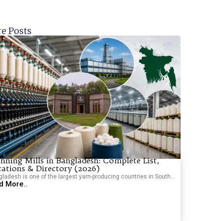
e Posts
nning Mills in Bangladesh: Complete List,
cations & Directory (2026)
ladesh is one of the largest yarn-producing countries in South...
d More..