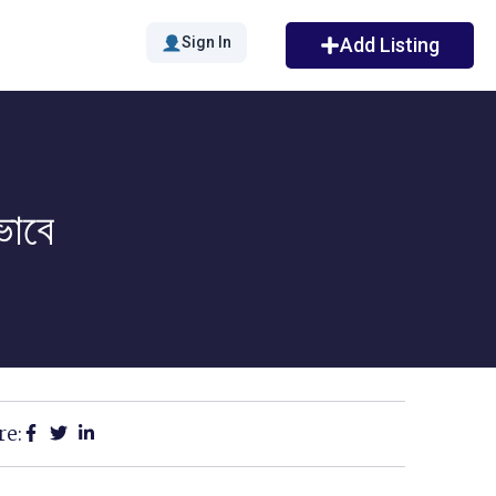
Sign In
Add Listing
াবে
re: