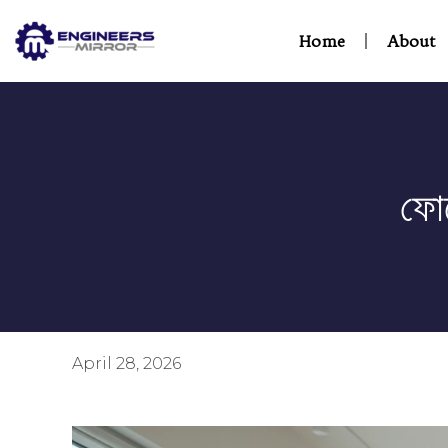
Home
About
ফো
April 28, 2026