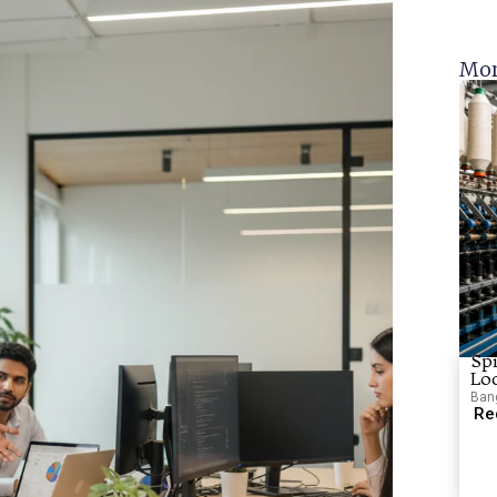
Mor
Spi
Lo
Bang
Re