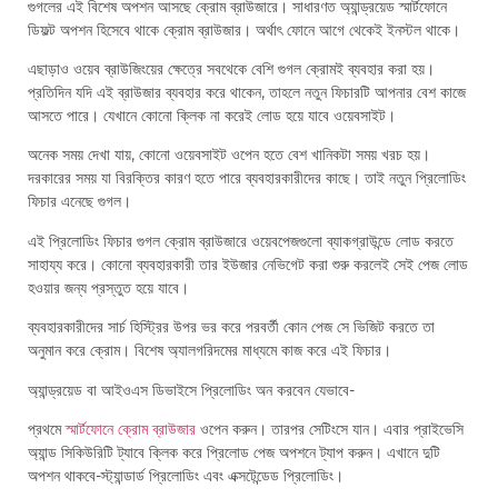
গুগলের এই বিশেষ অপশন আসছে ক্রোম ব্রাউজারে। সাধারণত অ্যান্ড্রয়েড স্মার্টফোনে
ডিফল্ট অপশন হিসেবে থাকে ক্রোম ব্রাউজার। অর্থাৎ ফোনে আগে থেকেই ইনস্টল থাকে।
এছাড়াও ওয়েব ব্রাউজিংয়ের ক্ষেত্রে সবথেকে বেশি গুগল ক্রোমই ব্যবহার করা হয়।
প্রতিদিন যদি এই ব্রাউজার ব্যবহার করে থাকেন, তাহলে নতুন ফিচারটি আপনার বেশ কাজে
আসতে পারে। যেখানে কোনো ক্লিক না করেই লোড হয়ে যাবে ওয়েবসাইট।
অনেক সময় দেখা যায়, কোনো ওয়েবসাইট ওপেন হতে বেশ খানিকটা সময় খরচ হয়।
দরকারের সময় যা বিরক্তির কারণ হতে পারে ব্যবহারকারীদের কাছে। তাই নতুন প্রিলোডিং
ফিচার এনেছে গুগল।
এই প্রিলোডিং ফিচার গুগল ক্রোম ব্রাউজারে ওয়েবপেজগুলো ব্যাকগ্রাউন্ডে লোড করতে
সাহায্য করে। কোনো ব্যবহারকারী তার ইউজার নেভিগেট করা শুরু করলেই সেই পেজ লোড
হওয়ার জন্য প্রস্তুত হয়ে যাবে।
ব্যবহারকারীদের সার্চ হিস্ট্রির উপর ভর করে পরবর্তী কোন পেজ সে ভিজিট করতে তা
অনুমান করে ক্রোম। বিশেষ অ্যালগরিদমের মাধ্যমে কাজ করে এই ফিচার।
অ্যান্ড্রয়েড বা আইওএস ডিভাইসে প্রিলোডিং অন করবেন যেভাবে-
প্রথমে
স্মার্টফোনে ক্রোম ব্রাউজার
ওপেন করুন। তারপর সেটিংসে যান। এবার প্রাইভেসি
অ্যান্ড সিকিউরিটি ট্যাবে ক্লিক করে প্রিলোড পেজ অপশনে ট্যাপ করুন। এখানে দুটি
অপশন থাকবে-স্ট্যান্ডার্ড প্রিলোডিং এবং এক্সটেন্ডেড প্রিলোডিং।