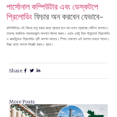
পার্সোনাল কম্পিউটার এবং ডেস্কটপে
প্রিলোডিং
ফিচার অন করবেন যেভাবে-
কম্পিউটারে এই ফিচার চালু করার জন্য প্রথমে চলে যান গুগল ক্রোমের সেটিংস অপশনে।
তারপর বামদিকে পারফরম্যান্স অপশনে ক্লিক করুন। এবার একটু নিচে স্ট্যান্ডার্ড প্রিলোডিং
ও এক্সটেন্ডেড প্রিলোডিং দুটি অপশন আসবে। স্পিড সেকশনে এই অপশন দেখতে পাবেন।
ইচ্ছা মতো অপশন সিলেক্ট করুন। ব্যাস।
Share:
More Posts